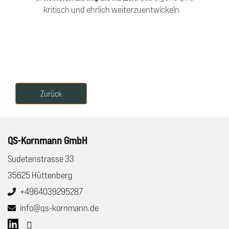
kritisch und ehrlich weiterzuentwickeln
Zurück
QS-Kornmann GmbH
Sudetenstrasse 33
35625 Hüttenberg
+4964039295287
info@qs-kornmann.de