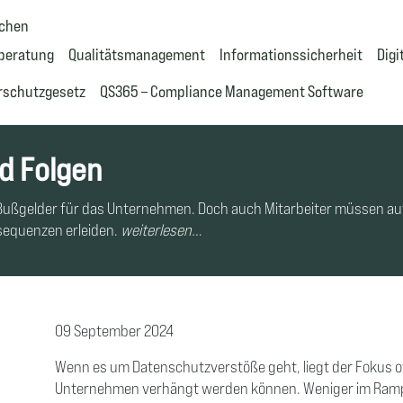
uchen
beratung
Qualitätsmanagement
Informationssicherheit
Dig
rschutzgesetz
QS365 – Compliance Management Software
d Folgen
Bußgelder für das Unternehmen. Doch auch Mitarbeiter müssen auf
sequenzen erleiden.
weiterlesen…
09 September 2024
Wenn es um Datenschutzverstöße geht, liegt der Fokus o
Unternehmen verhängt werden können. Weniger im Rampenl