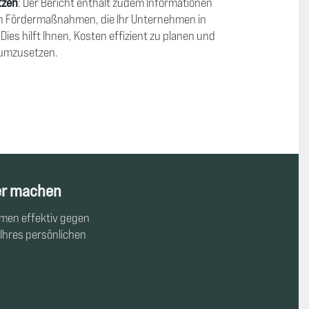
tzen
: Der Bericht enthält zudem Informationen
n Fördermaßnahmen, die Ihr Unternehmen in
es hilft Ihnen, Kosten effizient zu planen und
umzusetzen.
er machen
hmen effektiv gegen
Ihres persönlichen