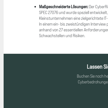
Maßgeschneiderte Lösungen:
Der CyberRi
SPEC 27076 und wurde speziell entwickelt
Kleinstunternehmen eine zielgerichtete IT
In einem ein- bis zweistündigen Interview
anhand von 27 essentiellen Anforderungen 
Schwachstellen und Risiken.
Lassen S
Buchen Sie noch he
Cyberbedrohungen.