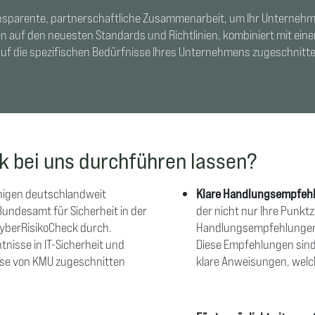
ansparente, partnerschaftliche Zusammenarbeit, um Ihr Unterneh
 auf den neuesten Standards und Richtlinien, kombiniert mit ei
auf die spezifischen Bedürfnisse Ihres Unternehmens zugeschnitten
k bei uns durchführen lassen?
enigen deutschlandweit
Klare Handlungsempfeh
Bundesamt für Sicherheit in der
der nicht nur Ihre Punkt
CyberRisikoCheck durch.
Handlungsempfehlungen fü
nisse in IT-Sicherheit und
Diese Empfehlungen sind 
isse von KMU zugeschnitten
klare Anweisungen, welc