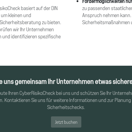
Fördermöglichkeiten nu
sikoCheck basiert auf der DIN
zu passenden staatliche
, um kleinen und
Anspruch nehmen kann. Di
-Sicherheitsberatung zu bieten.
Sicherheitsmaßnahmen 
 prüfen wir Ihr Unternehmen
und identifizieren spezifische
ie uns gemeinsam Ihr Unternehmen etwas sicher
ute Ihren CyberRisikoCheck bei uns und schützen Sie Ihr Unterne
 Kontaktieren Sie uns für weitere Informationen und zur Planung 
Sicherheitschecks.
Jetzt buchen