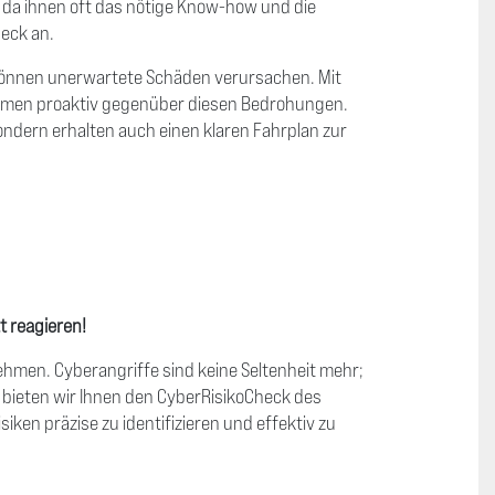
, da ihnen oft das nötige Know-how und die
heck an.
können unerwartete Schäden verursachen. Mit
ehmen proaktiv gegenüber diesen Bedrohungen.
sondern erhalten auch einen klaren Fahrplan zur
t reagieren!
rnehmen. Cyberangriffe sind keine Seltenheit mehr;
b bieten wir Ihnen den CyberRisikoCheck des
iken präzise zu identifizieren und effektiv zu